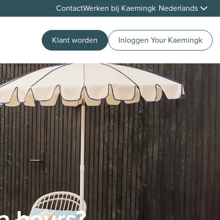
Contact
Werken bij Kaemingk
Nederlands
Klant worden
Inloggen Your Kaemingk
a beurs?