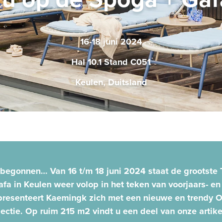
16-18 juni 2024
Hal 10.1 Stand C051
Keulen, Duitsland
s begonnen… Van 16 t/m 18 juni 2024 staat de grootste T
fa in Keulen weer volop in het teken van voorjaars- e
 presenteert Kaemingk zich met een nieuwe en trendy O
lectie. Op ruim 215 m2 vindt u een deel van onze artike