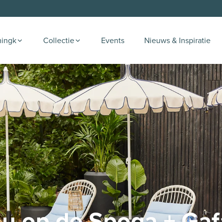
ingk
Collectie
Events
Nieuws & Inspiratie
j u op de Spoga + Gaf