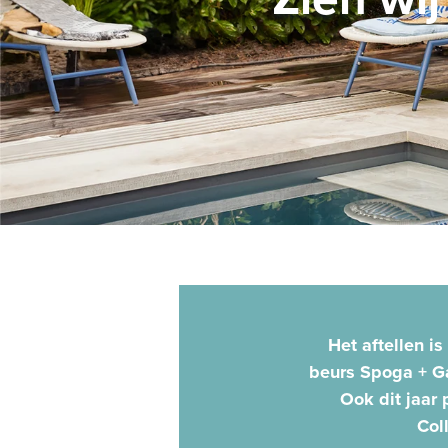
Het aftellen i
beurs Spoga + Ga
Ook dit jaar
Col