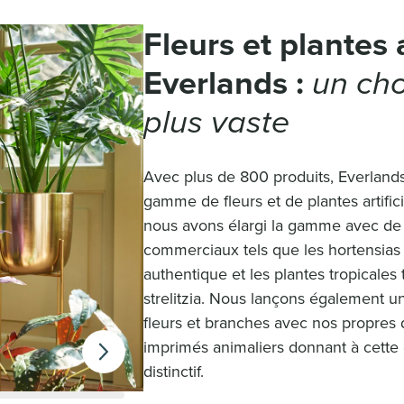
Fleurs et plantes a
Everlands :
un cho
plus vaste
Avec plus de 800 produits, Everland
gamme de fleurs et de plantes artific
nous avons élargi la gamme avec d
commerciaux tels que les hortensias X
authentique et les plantes tropicales 
strelitzia. Nous lançons également u
fleurs et branches avec nos propres 
imprimés animaliers donnant à cett
distinctif.