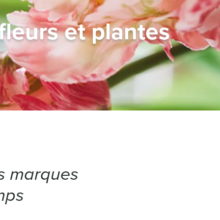
fleurs et plantes
s marques
mps