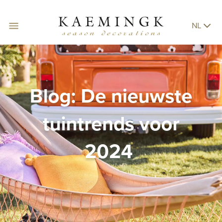
NL
Blog: De nieuwste
tuintrends voor
2024