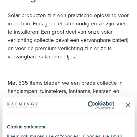
Solar producten zijn een praktische oplossing voor
in de tuin. Er is geen elektra nodig en ze zijn snel
te installeren. Een groot deel van onze solar
verlichting collectie bevat een vervangbare batterij
en voor de premium verlichting zijn er zelfs
vervangbare solarpaneeltjes.
Met 535 items bieden we een brede collectie in
hanglampen, tuinstekers, lantaarns, kaarsen en
decoratieve wandverlichting. Onze nieuwe solar
kaarsen maken het buiten extra sfeervol en onze
premium solar verlichting is niet alleen mooi maar
ook nog eens functioneel door een hogere
Cookie statement
lichtopbrengst.
Kaemingk makes use of “cookies”. Cookies are small