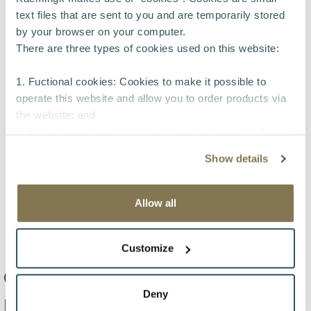
text files that are sent to you and are temporarily stored
by your browser on your computer.
There are three types of cookies used on this website:
1. Fuctional cookies: Cookies to make it possible to
operate this website and allow you to order products via
the website; and
2. Statistic cookies: Cookies that make it possible for us
to collect and analyse anonymous information about
Show details
visitors’ behavior on the website to improve our service
for our customers.
3. Tracking cookies: Cookies that make it possible to
Allow all
identify a company visiting our website without identifying
the individual person or user.
Customize
The types of cookies mentioned under 2 and 3. are used
Oplossingen voor de
for the following purpose: to analyse visitors’ behavior to
Deny
kleine tuin
be able to improve the contents and functionality of the