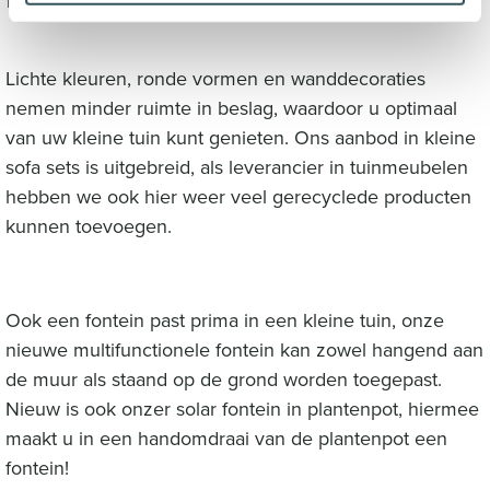
website and to identify companies visiting our website for
commercial purposes; The data collected via these
cookies shall not be used to identify individual persons or
Lichte kleuren, ronde vormen en wanddecoraties
profiles of the visitors to our site and shall not be used for
nemen minder ruimte in beslag, waardoor u optimaal
any other purposes than mentioned above, not being
van uw kleine tuin kunt genieten. Ons aanbod in kleine
transferred or made available to other parties, or
sofa sets is uitgebreid, als leverancier in tuinmeubelen
processed outside of the European Economic Area. They
shall not be kept by us any longer than necessary to use
hebben we ook hier weer veel gerecyclede producten
it for these purposes. You are free to contact us at any
kunnen toevoegen.
time if you wish to review and/or amend any personal
data that we hold about you or, if you wish to withdraw
your agreement to the use of your information as
Ook een fontein past prima in een kleine tuin, onze
described above.
nieuwe multifunctionele fontein kan zowel hangend aan
Read more about this in
de muur als staand op de grond worden toegepast.
our
Cookiestatement
and
Privacystatement
.
Nieuw is ook onzer solar fontein in plantenpot, hiermee
maakt u in een handomdraai van de plantenpot een
fontein!