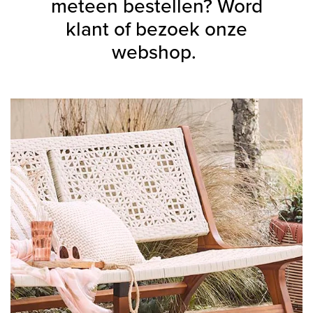
meteen b
estellen?
Word
klant
of bezoek onze
websh
op.