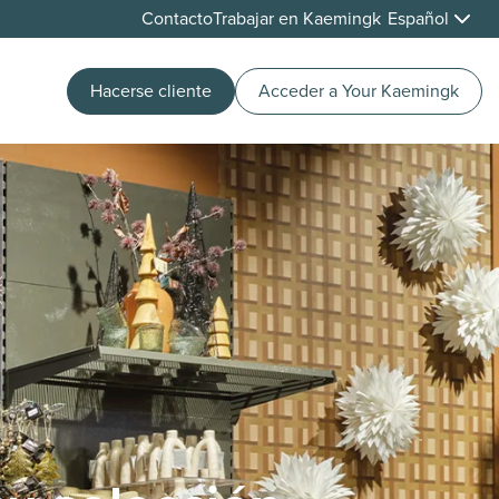
Contacto
Trabajar en Kaemingk
Español
Hacerse cliente
Acceder a Your Kaemingk