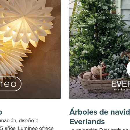
o
Árboles de navida
Everlands
inación, diseño e
5 años. Lumineo ofrece