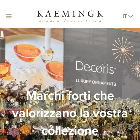
IT
Marchi forti che
valorizzano la vostra
collezione