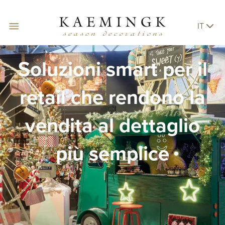
IT
Soluzioni smart per il
retail che rendono la
vendita al dettaglio
più semplice