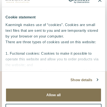
Cookie statement
Kaemingk makes use of “cookies”. Cookies are small
Pianificazione scaffalatura
text files that are sent to you and are temporarily stored
Per una presentazione ottimale dei prodotti, offriamo
by your browser on your computer.
piani di scaffali commerciali che garantiscono una
There are three types of cookies used on this website:
presentazione chiara e attraente.
1. Fuctional cookies: Cookies to make it possible to
operate this website and allow you to order products via
the website; and
2. Statistic cookies: Cookies that make it possible for us
Materiale POS
to collect and analyse anonymous information about
Show details
visitors’ behavior on the website to improve our service
for our customers.
3. Tracking cookies: Cookies that make it possible to
Offriamo una vasta gamma di materiali POS per
Allow all
identify a company visiting our website without identifying
poter presentare i nostri marchi come un concetto
the individual person or user.